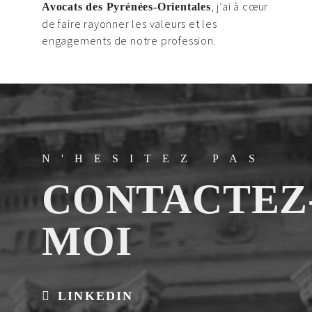
, j’ai à cœur
Avocats des Pyrénées-Orientales
de faire rayonner les valeurs et les
engagements de notre profession.
N'HESITEZ PAS
CONTACTEZ
MOI
LINKEDIN