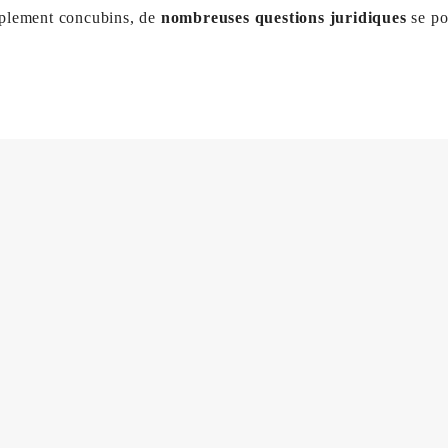
mplement concubins, de
nombreuses questions juridiques
se po
el ou judiciaire
ffaires familiales
ensatoire
ergement
sur les enfants,
ion à l’entretien et à l’éducation
des enfants,