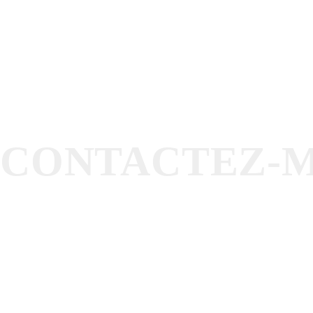
N'HESITEZ PAS
CONTACTEZ-
LINKEDIN
+33 (0)6 20 75 25 85