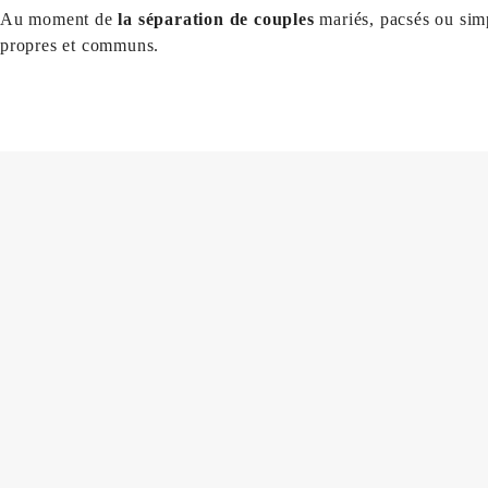
Au moment de
la séparation de couples
mariés, pacsés ou si
propres et communs.
La procédure de divorce amiable
par consentement mutu
La procédure de divorce judiciaire
devant le juge des a
Le calcul et la fixation d’une éventuelle
prestation comp
La
liquidation de communauté
ou d’indivision,
La fixation de la résidence et le
droit de visite et d’héb
L’éventuelle fixation et/ou revalorisation d’une
contribut